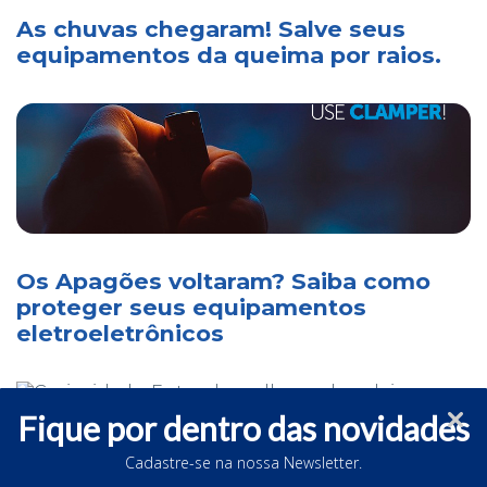
As chuvas chegaram! Salve seus
equipamentos da queima por raios.
Os Apagões voltaram? Saiba como
proteger seus equipamentos
eletroeletrônicos
Fique por dentro das novidades
Cadastre-se na nossa Newsletter.
Curiosidade: Entenda melhor as