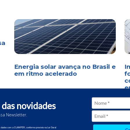
sa
Energia solar avança no Brasil e
I
em ritmo acelerado
f
c
e
 das novidades
sa Newsletter.
2 CLAMPER. Todos os direitos reservados.
us dados com a CLAMPER, conforme previsto na Lei Geral