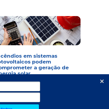
ncêndios em sistemas
otovoltaicos podem
omprometer a geração de
nergia solar
Verificada por