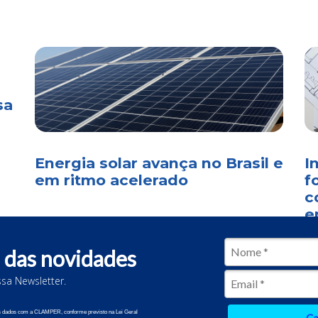
sa
Energia solar avança no Brasil e
I
em ritmo acelerado
f
c
e
 das novidades
sa Newsletter.
2 CLAMPER. Todos os direitos reservados.
us dados com a CLAMPER, conforme previsto na Lei Geral