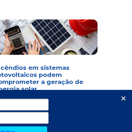
ncêndios em sistemas
otovoltaicos podem
omprometer a geração de
nergia solar
Verificada por