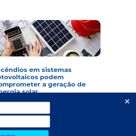
ncêndios em sistemas
otovoltaicos podem
omprometer a geração de
nergia solar
Verificada por