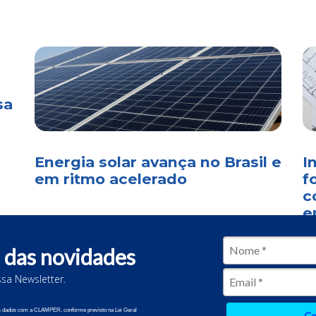
sa
Energia solar avança no Brasil e
I
em ritmo acelerado
f
c
e
 das novidades
sa Newsletter.
2 CLAMPER. Todos os direitos reservados.
us dados com a CLAMPER, conforme previsto na Lei Geral