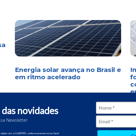
sa
Energia solar avança no Brasil e
I
em ritmo acelerado
f
c
e
 das novidades
sa Newsletter.
2 CLAMPER. Todos os direitos reservados.
us dados com a CLAMPER, conforme previsto na Lei Geral