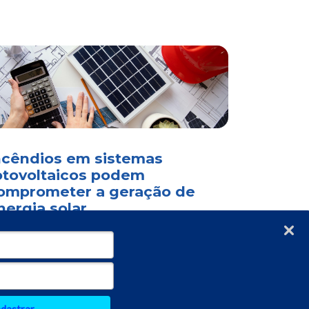
ncêndios em sistemas
otovoltaicos podem
omprometer a geração de
nergia solar
Verificada por